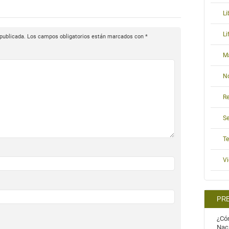
Li
L
 publicada.
Los campos obligatorios están marcados con
*
M
N
Re
S
T
V
PR
¿Cóm
Nac