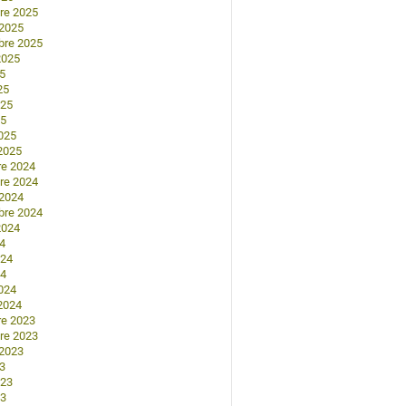
re 2025
 2025
bre 2025
2025
25
25
025
25
025
2025
re 2024
re 2024
 2024
bre 2024
2024
24
024
24
024
2024
re 2023
re 2023
 2023
23
023
23