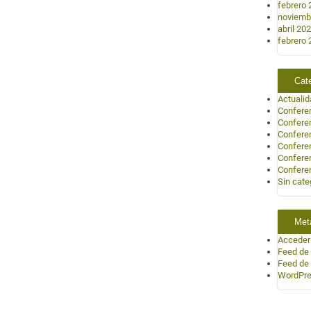
febrero 
noviemb
abril 20
febrero 
Cat
Actuali
Confere
Confere
Confere
Confere
Confere
Confere
Sin cate
Met
Acceder
Feed de
Feed de
WordPre