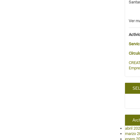
Santa
Ver m
Activi
Servic
Círcul
CREAT
Empre
SEL
Arc
abril 20
marzo 2
enero 2