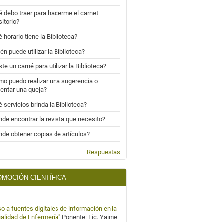
 debo traer para hacerme el carnet
sitorio?
 horario tiene la Biblioteca?
én puede utilizar la Biblioteca?
ste un carné para utilizar la Biblioteca?
o puedo realizar una sugerencia o
entar una queja?
 servicios brinda la Biblioteca?
de encontrar la revista que necesito?
de obtener copias de artículos?
Respuestas
MOCIÓN CIENTÍFICA
o a fuentes digitales de información en la
alidad de Enfermería"
Ponente: Lic. Yaime