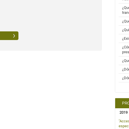
¿Qué
tran
¿Qué
¿Qui
¿Exi
¿Cóm
pres
¿Qué
¿Dón
¿Dón
PRO
2019
"Acces
especi