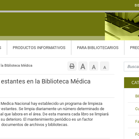
BI
S
PRODUCTOS INFORMATIVOS
PARA BIBLIOTECARIOS
PREG
Search f
Aumentar
A
 la Biblioteca Médica
Restablecer
A
Reducir
A
tamaño
tamaño
tamaño
y estantes en la Biblioteca Médica
CA
de
de
de
B
fuente.
fuente
a Medica Nacional hay establecido un programa de limpieza
fuente.
 y estantes. Se limpia diariamente un número determinado de
C
 que labora en el área. De esta manera cada libro se limpiará
su deterioro. El mantenimiento periódico es un factor
Fa
s documentos de archivos y bibliotecas.
Fo