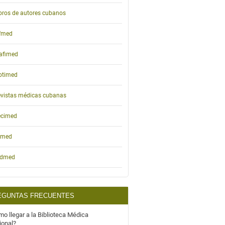
bros de autores cubanos
ifmed
afimed
otimed
vistas médicas cubanas
ecimed
emed
idmed
EGUNTAS FRECUENTES
o llegar a la Biblioteca Médica
ional?