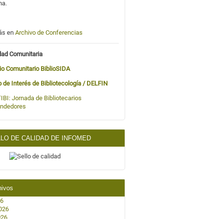
na.
ás en
Archivo de Conferencias
dad Comunitaria
io Comunitario BiblioSIDA
o de Interés de Bibliotecología / DELFIN
IBI:
Jornada de Bibliotecarios
ndedores
LO DE CALIDAD DE INFOMED
hivos
26
026
026