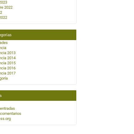
2023
re 2022
22
2022
egorías
dades
ncia
ncia 2013
ncia 2014
ncia 2015
ncia 2016
ncia 2017
goría
a
 entradas
 comentarios
ss.org