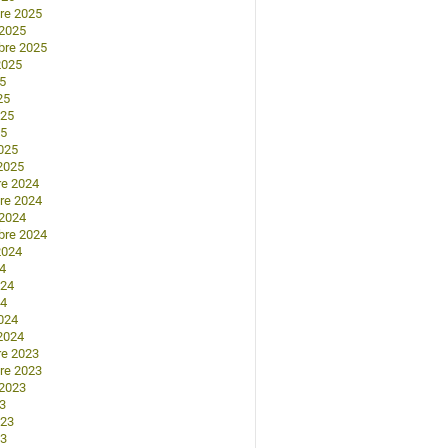
re 2025
 2025
bre 2025
2025
25
25
025
25
025
2025
re 2024
re 2024
 2024
bre 2024
2024
24
024
24
024
2024
re 2023
re 2023
 2023
23
023
23