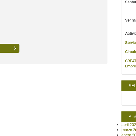
Santa
Ver m
Activi
Servic
Círcul
CREAT
Empre
SEL
Arc
abril 20
marzo 2
enero 2