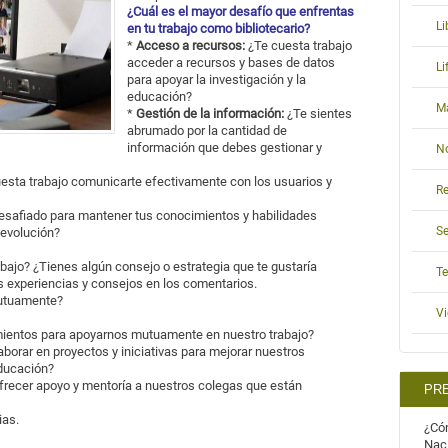
¿Cuál es el mayor desafío que enfrentas
Li
en tu trabajo como bibliotecario?
*
Acceso a recursos:
¿Te cuesta trabajo
acceder a recursos y bases de datos
L
para apoyar la investigación y la
educación?
M
*
Gestión de la información:
¿Te sientes
abrumado por la cantidad de
información que debes gestionar y
N
uesta trabajo comunicarte efectivamente con los usuarios y
Re
esafiado para mantener tus conocimientos y habilidades
S
evolución?
ajo? ¿Tienes algún consejo o estrategia que te gustaría
T
 experiencias y consejos en los comentarios.
utuamente?
V
ientos para apoyarnos mutuamente en nuestro trabajo?
orar en proyectos y iniciativas para mejorar nuestros
educación?
ecer apoyo y mentoría a nuestros colegas que están
PR
ias.
¿Cóm
Nac