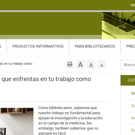
BI
S
PRODUCTOS INFORMATIVOS
PARA BIBLIOTECARIOS
PREG
Search f
Aumentar
A
as en tu trabajo como
Restablecer
A
Reducir
A
tamaño
tamaño
tamaño
o que enfrentas en tu trabajo como
CA
de
de
de
B
fuente.
fuente
fuente.
C
Como bibliotecarios, sabemos que
nuestro trabajo es fundamental para
apoyar la investigación y la educación
Fa
en el campo de la medicina. Sin
embargo, también sabemos que no
Fo
siempre es fácil.