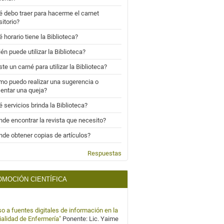
 debo traer para hacerme el carnet
sitorio?
 horario tiene la Biblioteca?
én puede utilizar la Biblioteca?
ste un carné para utilizar la Biblioteca?
o puedo realizar una sugerencia o
entar una queja?
 servicios brinda la Biblioteca?
de encontrar la revista que necesito?
de obtener copias de artículos?
Respuestas
MOCIÓN CIENTÍFICA
o a fuentes digitales de información en la
alidad de Enfermería"
Ponente: Lic. Yaime