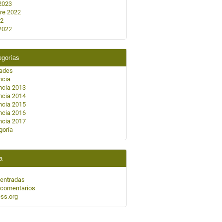
2023
re 2022
22
2022
egorías
dades
ncia
ncia 2013
ncia 2014
ncia 2015
ncia 2016
ncia 2017
goría
a
 entradas
 comentarios
ss.org