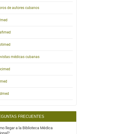
bros de autores cubanos
ifmed
afimed
otimed
vistas médicas cubanas
ecimed
emed
idmed
EGUNTAS FRECUENTES
o llegar a la Biblioteca Médica
ional?