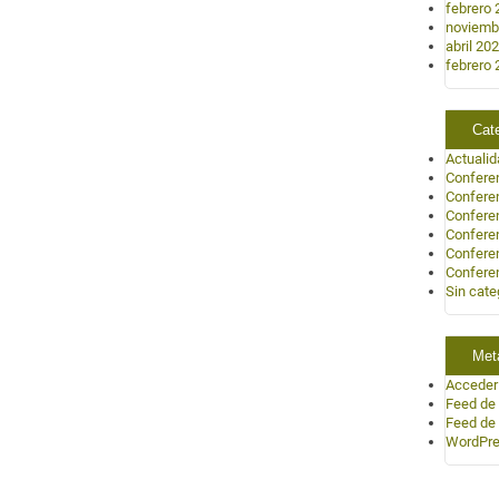
febrero 
noviemb
abril 20
febrero 
Cat
Actuali
Confere
Confere
Confere
Confere
Confere
Confere
Sin cate
Met
Acceder
Feed de
Feed de
WordPre