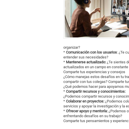
organizar?
*
Comunicación con los usuarios
: ¿Te c
entender sus necesidades?
*
Mantenerse actualizado:
¿Te sientes d
actualizados en un campo en constante 
Comparte tus experiencias y consejos
¿Cómo manejas estos desafíos en tu trab
compartir con tus colegas? Comparte tus
¿Qué podemos hacer para apoyarnos m
*
Compartir recursos y conocimientos:
¿Podemos compartir recursos y conocim
*
Colaborar en proyectos:
¿Podemos colab
servicios y apoyar la investigación y la 
*
Ofrecer apoyo y mentoría:
¿Podemos ofr
enfrentando desafíos en su trabajo?
Comparte tus pensamientos y experienc