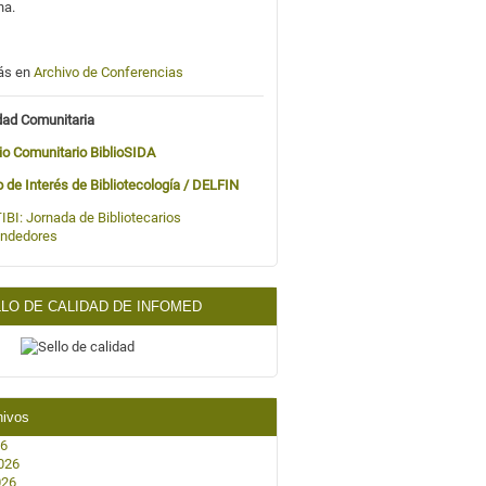
na.
ás en
Archivo de Conferencias
dad Comunitaria
io Comunitario BiblioSIDA
o de Interés de Bibliotecología / DELFIN
IBI:
Jornada de Bibliotecarios
ndedores
LO DE CALIDAD DE INFOMED
hivos
26
026
026