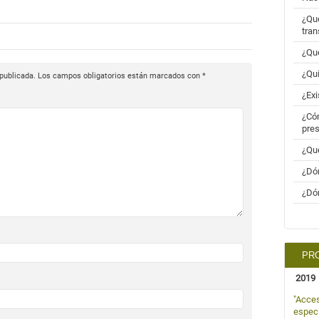
¿Qué
tran
¿Qué
¿Qui
 publicada.
Los campos obligatorios están marcados con
*
¿Exi
¿Cóm
pres
¿Qué
¿Dón
¿Dón
PRO
2019
"Acces
especi