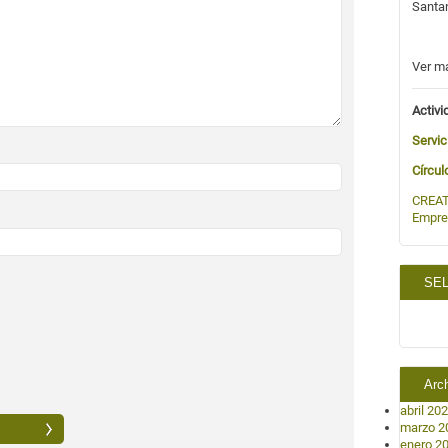
Santa
Ver m
Activi
Servic
Círcul
CREAT
Empre
SEL
Arc
abril 20
marzo 2
enero 2