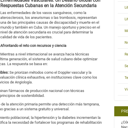
Enfermedades Vasculares: Un Desafío Global con
Respuestas Cubanas en la Atención Secundaria
Li
Las enfermedades de los vasos sanguíneos, como la
aterosclerosis, los aneurismas o las trombosis, representan
L
una de las principales causas de discapacidad y muerte en el
mundo y también en Cuba. Un manejo oportuno y preciso en el
M
nivel de atención secundaria es crucial para determinar la
calidad de vida de los pacientes.
N
Afrontando el reto con recursos y ciencia
Mientras a nivel internacional se avanza hacia técnicas
Re
tima generación, el sistema de salud cubano debe optimizar
cas. La respuesta se basa en:
S
ibles:
Se priorizan métodos como el Doppler vascular y la
valuación clínica exhaustiva, en instituciones clave como los
T
rvicios de Angiología.
V
nan fármacos de producción nacional con técnicas
principios de sostenibilidad.
ro de la atención primaria permite una detección más temprana,
o gracias a un sistema gratuito y universal.
PR
ento poblacional, la hipertensión y la diabetes incrementan la
¿Cóm
ifica la necesidad de fortalecer los programas de rehabilitación
Nac