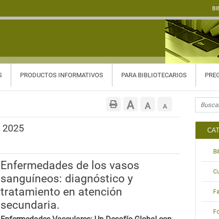
BI
S
PRODUCTOS INFORMATIVOS
PARA BIBLIOTECARIOS
PREG
Search f
Aumentar
A
Restablecer
A
Reducir
A
tamaño
tamaño
tamaño
e 2025
CA
de
de
de
B
fuente.
fuente
Enfermedades de los vasos
fuente.
C
sanguíneos: diagnóstico y
tratamiento en atención
Fa
secundaria.
Fo