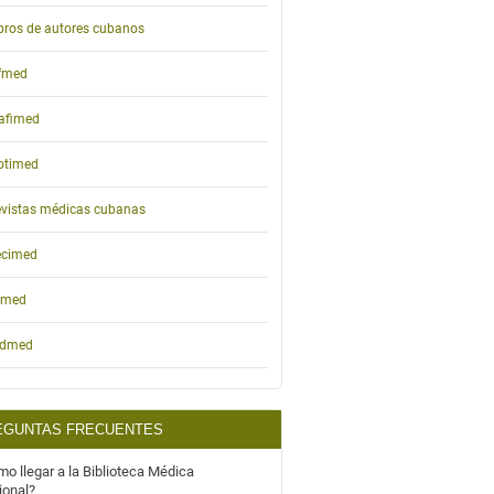
bros de autores cubanos
ifmed
afimed
otimed
vistas médicas cubanas
ecimed
emed
idmed
EGUNTAS FRECUENTES
o llegar a la Biblioteca Médica
ional?