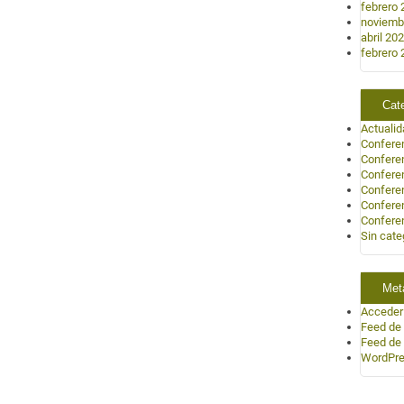
febrero 
noviemb
abril 20
febrero 
Cat
Actuali
Confere
Confere
Confere
Confere
Confere
Confere
Sin cate
Met
Acceder
Feed de
Feed de
WordPre