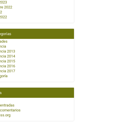
2023
re 2022
22
2022
egorías
dades
ncia
ncia 2013
ncia 2014
ncia 2015
ncia 2016
ncia 2017
goría
a
 entradas
 comentarios
ss.org