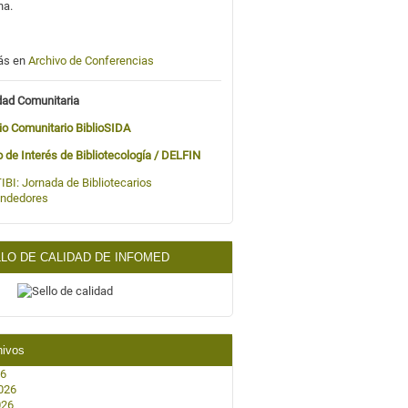
na.
ás en
Archivo de Conferencias
dad Comunitaria
io Comunitario BiblioSIDA
o de Interés de Bibliotecología / DELFIN
IBI:
Jornada de Bibliotecarios
ndedores
LO DE CALIDAD DE INFOMED
hivos
26
026
026