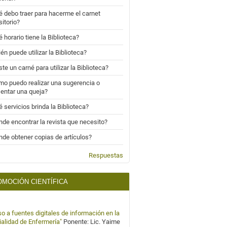
 debo traer para hacerme el carnet
sitorio?
 horario tiene la Biblioteca?
én puede utilizar la Biblioteca?
ste un carné para utilizar la Biblioteca?
o puedo realizar una sugerencia o
entar una queja?
 servicios brinda la Biblioteca?
de encontrar la revista que necesito?
de obtener copias de artículos?
Respuestas
MOCIÓN CIENTÍFICA
o a fuentes digitales de información en la
alidad de Enfermería"
Ponente: Lic. Yaime