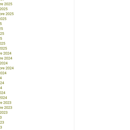
re 2025
 2025
bre 2025
2025
25
25
025
25
025
2025
re 2024
re 2024
 2024
bre 2024
2024
24
024
24
024
2024
re 2023
re 2023
 2023
23
023
23