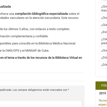
¿Qué
ualizada
tran
ofrece una
compilación bibliográfica especializada
sobre el
¿Qué
edades vasculares en la atención secundaria. Este recurso
¿Qui
de los últimos 5 años, con enlaces a texto completo.
¿Exi
mación complementaria y confiable.
¿Cóm
pres
ponibles para consulta en la Biblioteca Médica Nacional.
¿Qué
e la OMS/OPS y el MINSAP de Cuba.
¿Dón
en el tema a través de los recursos de la Biblioteca Virtual en
¿Dón
PRO
 publicada.
Los campos obligatorios están marcados con
*
2019
"Acces
especi